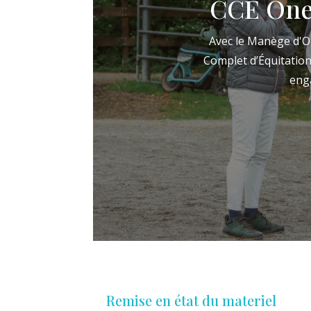
CCE Onex
Avec le Manège d'On
Complet d’Équitation
enga
Remise en état du materiel